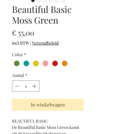
Beautiful Basic
Moss Green
Prijs
€ 55,00
incl.BTW
|
Verzendbeleid
Color
*
Aantal
*
In winkelwagen
BEAUTIFUL BASIC
De Beautiful Basic Moss Green komt 
uit de kussenlijn Madagascar; 