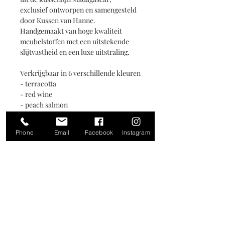
exclusief ontworpen en samengesteld 
door Kussen van Hanne. 
Handgemaakt van hoge kwaliteit 
meubelstoffen met een uitstekende 
slijtvastheid en een luxe uitstraling.
Verkrijgbaar in 6 verschillende kleuren
- terracotta
- red wine
- peach salmon
- khaki gold
- dark turquoise
Phone
Email
Facebook
Instagram
- moss green
De verschillende kussens uit deze 
kussenlijn zijn onderling goed met 
elkaar te mixen & matchen, maar ook 
afzonderlijk komen zij goed tot hun 
recht.
Meubelstof van Carlucci, velvet 100 % 