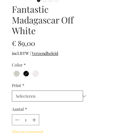
Fantastic
Madagascar Off
White
Prijs
€ 89,00
incl.BTW
|
Verzendbeleid
Color
*
Print
*
Aantal
*
Niet op voorraad