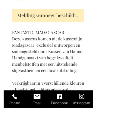
Melding wanneer beschikbaar
FANTASTIC MADAGASCAR
Deze kussens komen uit de kussenlijn 
Madagascar; exclusief ontworpen en 
samengesteld door Kussen van Hanne. 
Handgemaakt van hoge kwaliteit 
meubelstoffen met een uitstekende 
slijtvastheid en een luxe uitstraling.
Verkrijgbaar in 3 verschillende kleuren
- black ( met achterzijde ecru)
- ecru (met achterzijde white)
- off white (met achterzijde ecru)
Phone
Email
Facebook
Instagram
De verschillende kussens uit deze 
kussenlijn zijn onderling goed met 
elkaar te mixen & matchen, maar ook 
afzonderlijk komen zij goed tot hun 